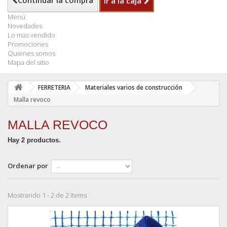
Continuar la compra
Ir a la caja
Menú
Novedades
Lo mas vendido
Promociones
Quienes somos
Mapa del sitio
FERRETERIA
Materiales varios de construcción
Malla revoco
MALLA REVOCO
Hay 2 productos.
Ordenar por
Mostrando 1 - 2 de 2 items