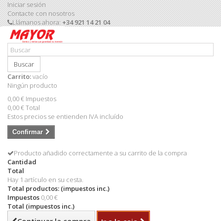
Iniciar sesión
Contacte con nosotros
Llámanos ahora:
+34 921 14 21 04
Buscar
Carrito:
vacío
Ningún producto
0,00 €
Impuestos
0,00 €
Total
Estos precios se entienden IVA incluído
Confirmar
Producto añadido correctamente a su carrito de la compra
Cantidad
Total
Hay 1 artículo en su cesta.
Total productos: (impuestos inc.)
Impuestos
0,00 €
Total (impuestos inc.)