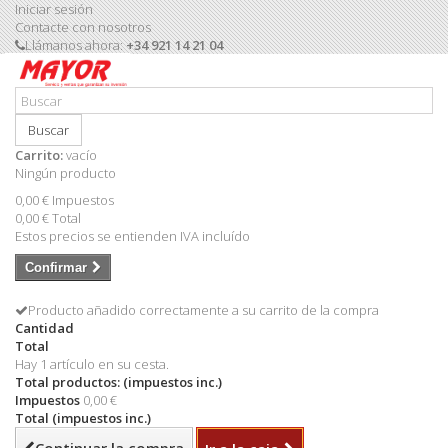
Iniciar sesión
Contacte con nosotros
Llámanos ahora:
+34 921 14 21 04
Buscar
Carrito:
vacío
Ningún producto
0,00 €
Impuestos
0,00 €
Total
Estos precios se entienden IVA incluído
Confirmar
Producto añadido correctamente a su carrito de la compra
Cantidad
Total
Hay 1 artículo en su cesta.
Total productos: (impuestos inc.)
Impuestos
0,00 €
Total (impuestos inc.)