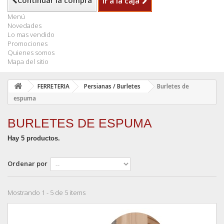
Continuar la compra
Ir a la caja
Menú
Novedades
Lo mas vendido
Promociones
Quienes somos
Mapa del sitio
FERRETERIA
Persianas / Burletes
Burletes de
espuma
BURLETES DE ESPUMA
Hay 5 productos.
Ordenar por
Mostrando 1 - 5 de 5 items