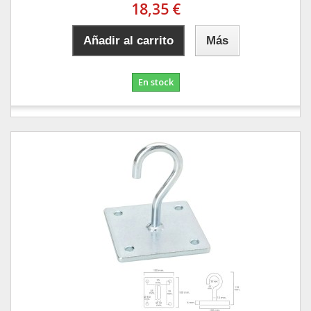
18,35 €
Añadir al carrito
Más
En stock