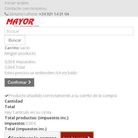
Iniciar sesión
Contacte con nosotros
Llámanos ahora:
+34 921 14 21 04
Buscar
Carrito:
vacío
Ningún producto
0,00 €
Impuestos
0,00 €
Total
Estos precios se entienden IVA incluído
Confirmar
Producto añadido correctamente a su carrito de la compra
Cantidad
Total
Hay 1 artículo en su cesta.
Total productos: (impuestos inc.)
Impuestos
0,00 €
Total (impuestos inc.)