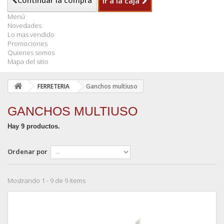
Continuar la compra
Ir a la caja
Menú
Novedades
Lo mas vendido
Promociones
Quienes somos
Mapa del sitio
FERRETERIA
Ganchos multiuso
GANCHOS MULTIUSO
Hay 9 productos.
Ordenar por
Mostrando 1 - 9 de 9 items