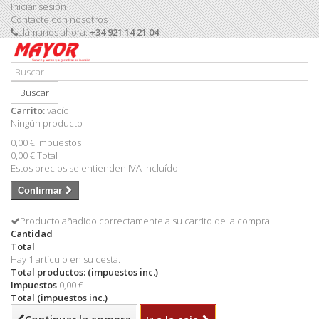
Iniciar sesión
Contacte con nosotros
Llámanos ahora:
+34 921 14 21 04
Buscar
Carrito:
vacío
Ningún producto
0,00 €
Impuestos
0,00 €
Total
Estos precios se entienden IVA incluído
Confirmar
Producto añadido correctamente a su carrito de la compra
Cantidad
Total
Hay 1 artículo en su cesta.
Total productos: (impuestos inc.)
Impuestos
0,00 €
Total (impuestos inc.)