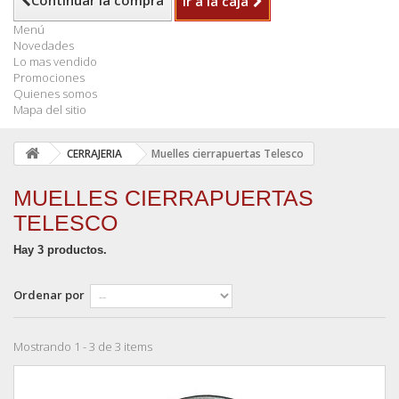
Continuar la compra
Ir a la caja
Menú
Novedades
Lo mas vendido
Promociones
Quienes somos
Mapa del sitio
CERRAJERIA
Muelles cierrapuertas Telesco
MUELLES CIERRAPUERTAS
TELESCO
Hay 3 productos.
Ordenar por
Mostrando 1 - 3 de 3 items