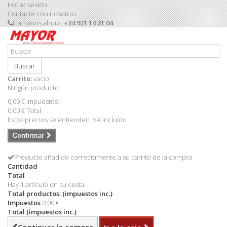
Iniciar sesión
Contacte con nosotros
Llámanos ahora:
+34 921 14 21 04
Buscar
Carrito:
vacío
Ningún producto
0,00 €
Impuestos
0,00 €
Total
Estos precios se entienden IVA incluído
Confirmar
Producto añadido correctamente a su carrito de la compra
Cantidad
Total
Hay 1 artículo en su cesta.
Total productos: (impuestos inc.)
Impuestos
0,00 €
Total (impuestos inc.)