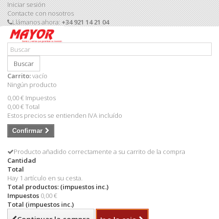
Iniciar sesión
Contacte con nosotros
Llámanos ahora:
+34 921 14 21 04
Buscar
Carrito:
vacío
Ningún producto
0,00 €
Impuestos
0,00 €
Total
Estos precios se entienden IVA incluído
Confirmar
Producto añadido correctamente a su carrito de la compra
Cantidad
Total
Hay 1 artículo en su cesta.
Total productos: (impuestos inc.)
Impuestos
0,00 €
Total (impuestos inc.)