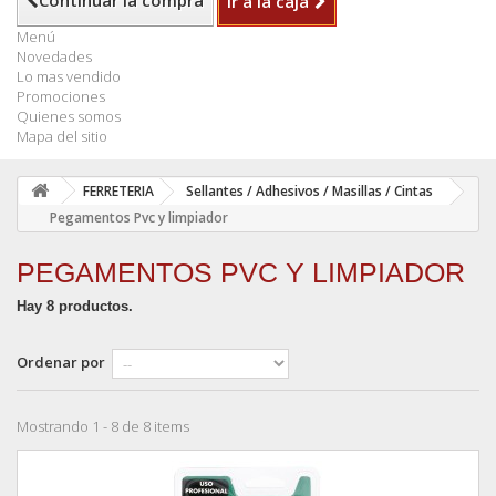
Continuar la compra
Ir a la caja
Menú
Novedades
Lo mas vendido
Promociones
Quienes somos
Mapa del sitio
FERRETERIA
Sellantes / Adhesivos / Masillas / Cintas
Pegamentos Pvc y limpiador
PEGAMENTOS PVC Y LIMPIADOR
Hay 8 productos.
Ordenar por
Mostrando 1 - 8 de 8 items