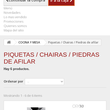
Continuar la compra
Ir a la caja
Menú
Novedades
Lo mas vendido
Promociones
Quienes somos
Mapa del sitio
COCINA Y MESA
Piquetas / Chairas / Piedras de afilar
PIQUETAS / CHAIRAS / PIEDRAS
DE AFILAR
Hay 6 productos.
Ordenar por
Mostrando 1 - 6 de 6 items