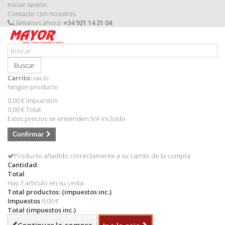
Iniciar sesión
Contacte con nosotros
Llámanos ahora:
+34 921 14 21 04
Buscar
Carrito:
vacío
Ningún producto
0,00 €
Impuestos
0,00 €
Total
Estos precios se entienden IVA incluído
Confirmar
Producto añadido correctamente a su carrito de la compra
Cantidad
Total
Hay 1 artículo en su cesta.
Total productos: (impuestos inc.)
Impuestos
0,00 €
Total (impuestos inc.)