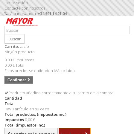
Iniciar sesión
Contacte con nosotros
Llámanos ahora:
+34 921 14 21 04
Buscar
Carrito:
vacío
Ningún producto
0,00 €
Impuestos
0,00 €
Total
Estos precios se entienden IVA incluído
Confirmar
Producto añadido correctamente a su carrito de la compra
Cantidad
Total
Hay 1 artículo en su cesta.
Total productos: (impuestos inc.)
Impuestos
0,00 €
Total (impuestos inc.)