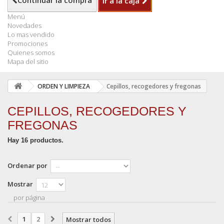
Continuar la compra
Ir a la caja
Menú
Novedades
Lo mas vendido
Promociones
Quienes somos
Mapa del sitio
ORDEN Y LIMPIEZA
Cepillos, recogedores y fregonas
CEPILLOS, RECOGEDORES Y
FREGONAS
Hay 16 productos.
Ordenar por
Mostrar
por página
1
2
Mostrar todos