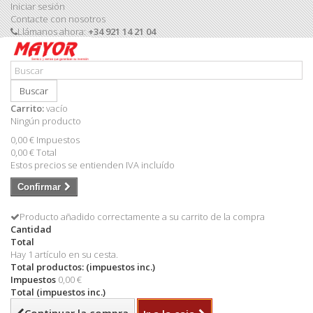
Iniciar sesión
Contacte con nosotros
Llámanos ahora:
+34 921 14 21 04
Buscar
Carrito:
vacío
Ningún producto
0,00 €
Impuestos
0,00 €
Total
Estos precios se entienden IVA incluído
Confirmar
Producto añadido correctamente a su carrito de la compra
Cantidad
Total
Hay 1 artículo en su cesta.
Total productos: (impuestos inc.)
Impuestos
0,00 €
Total (impuestos inc.)