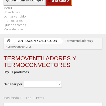
Continuar la compra
Ir a la caja
Menú
Novedades
Lo mas vendido
Promociones
Quienes somos
Mapa del sitio
VENTILACION Y CALEFACCION
Termoventiladores y
termoconvectores
TERMOVENTILADORES Y
TERMOCONVECTORES
Hay 11 productos.
Ordenar por
Mostrando 1 - 11 de 11 items