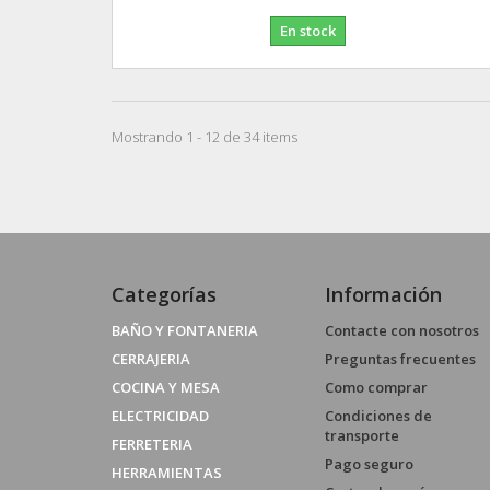
En stock
Mostrando 1 - 12 de 34 items
Categorías
Información
BAÑO Y FONTANERIA
Contacte con nosotros
CERRAJERIA
Preguntas frecuentes
COCINA Y MESA
Como comprar
ELECTRICIDAD
Condiciones de
transporte
FERRETERIA
Pago seguro
HERRAMIENTAS