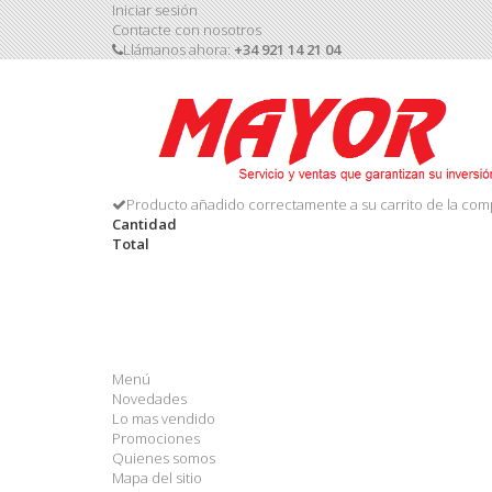
Iniciar sesión
Contacte con nosotros
Llámanos ahora:
+34 921 14 21 04
Producto añadido correctamente a su carrito de la com
Cantidad
Total
Menú
Novedades
Lo mas vendido
Promociones
Quienes somos
Mapa del sitio