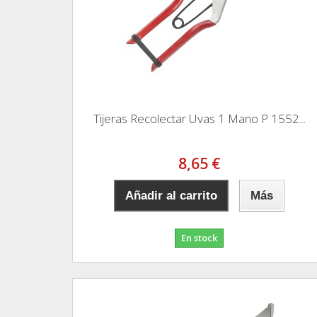
Tijeras Recolectar Uvas 1 Mano P 1552...
8,65 €
Añadir al carrito
Más
En stock