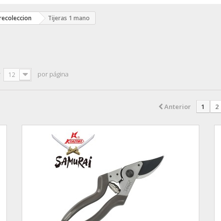
 recoleccion
Tijeras 1 mano
r
por página
12
Anterior
1
2