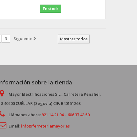
En stock
3
Siguiente
Mostrar todos
Información sobre la tienda
Mayor Electrificaciones S.L., Carretera Peñafiel,
18 40200 CUÉLLAR (Segovia) CIF: B40151268
Llámanos ahora:
921 14 21 04 – 606 37 43 50
Email:
info@ferreteriamayor.es