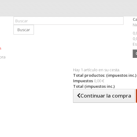
Ca
Ni
Buscar
0,
0,
Es
pra
Hay 1 artículo en su cesta.
Total productos: (impuestos inc.)
Impuestos
0,00 €
Total (impuestos inc.)
Continuar la compra