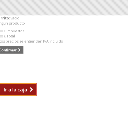
rrito:
vacío
ngún producto
00 €
Impuestos
00 €
Total
tos precios se entienden IVA incluído
Confirmar
Ir a la caja