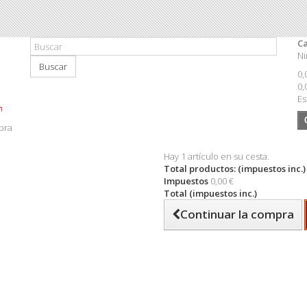
Ca
Ni
Buscar
0,
0,
Es
pra
Hay 1 artículo en su cesta.
Total productos: (impuestos inc.)
Impuestos
0,00 €
Total (impuestos inc.)
Continuar la compra