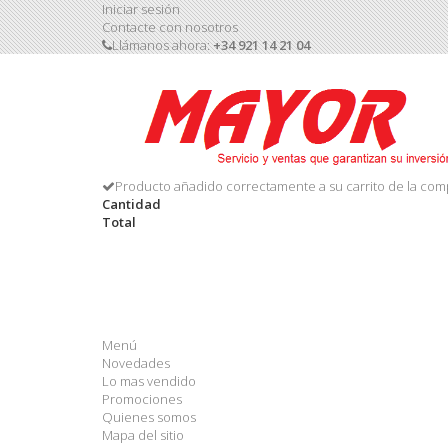
Iniciar sesión
Contacte con nosotros
Llámanos ahora:
+34 921 14 21 04
Producto añadido correctamente a su carrito de la com
Cantidad
Total
Menú
Novedades
Lo mas vendido
Promociones
Quienes somos
Mapa del sitio