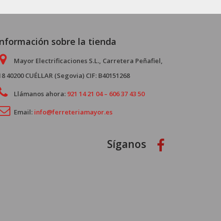
Información sobre la tienda
Mayor Electrificaciones S.L., Carretera Peñafiel,
18 40200 CUÉLLAR (Segovia) CIF: B40151268
Llámanos ahora:
921 14 21 04 – 606 37 43 50
Email:
info@ferreteriamayor.es
Síganos