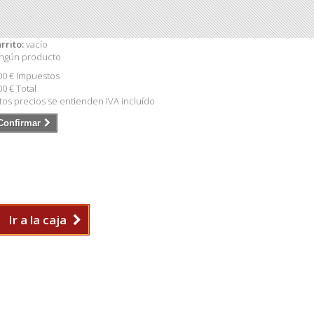
rrito:
vacío
ngún producto
00 €
Impuestos
00 €
Total
tos precios se entienden IVA incluído
Confirmar
Ir a la caja