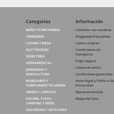
Categorías
Información
BAÑO Y FONTANERIA
Contacte con nosotros
CERRAJERIA
Preguntas frecuentes
COCINA Y MESA
Como comprar
ELECTRICIDAD
Condiciones de
transporte
FERRETERIA
Pago seguro
HERRAMIENTAS
Costes de envío
JARDINERIA Y
AGRICULTURA
Condiciones generales
MOBILIARIO Y
Aviso legal y Política de
COMPLEMENTOS JARDIN
Privacidad
ORDEN Y LIMPIEZA
Nuestras tiendas
PISCINA, PLAYA,
Mapa del sitio
CAMPING Y NIEVE
SEGURIDAD Y VESTUARIO