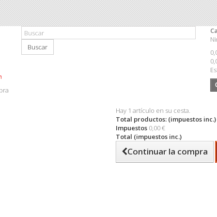
Ca
Ni
Buscar
0,
0,
Es
pra
Hay 1 artículo en su cesta.
Total productos: (impuestos inc.)
Impuestos
0,00 €
Total (impuestos inc.)
Continuar la compra