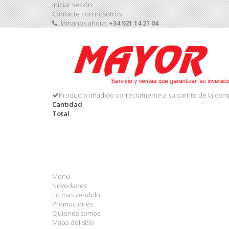
Iniciar sesión
Contacte con nosotros
Llámanos ahora:
+34 921 14 21 04
Producto añadido correctamente a su carrito de la com
Cantidad
Total
Menú
Novedades
Lo mas vendido
Promociones
Quienes somos
Mapa del sitio