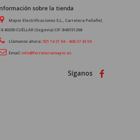
Información sobre la tienda
Mayor Electrificaciones S.L., Carretera Peñafiel,
18 40200 CUÉLLAR (Segovia) CIF: B40151268
Llámanos ahora:
921 14 21 04 – 606 37 43 50
Email:
info@ferreteriamayor.es
Síganos