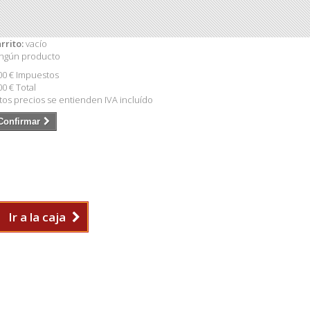
rrito:
vacío
ngún producto
00 €
Impuestos
00 €
Total
tos precios se entienden IVA incluído
Confirmar
Ir a la caja