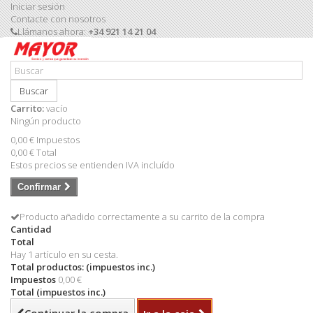
Iniciar sesión
Contacte con nosotros
Llámanos ahora:
+34 921 14 21 04
Buscar
Carrito:
vacío
Ningún producto
0,00 €
Impuestos
0,00 €
Total
Estos precios se entienden IVA incluído
Confirmar
Producto añadido correctamente a su carrito de la compra
Cantidad
Total
Hay 1 artículo en su cesta.
Total productos: (impuestos inc.)
Impuestos
0,00 €
Total (impuestos inc.)