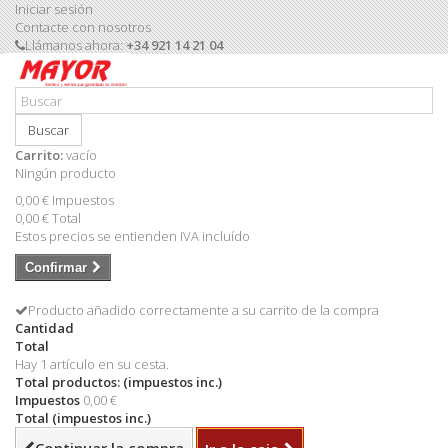
Iniciar sesión
Contacte con nosotros
Llámanos ahora:
+34 921 14 21 04
Buscar
Carrito:
vacío
Ningún producto
0,00 €
Impuestos
0,00 €
Total
Estos precios se entienden IVA incluído
Confirmar
Producto añadido correctamente a su carrito de la compra
Cantidad
Total
Hay 1 artículo en su cesta.
Total productos: (impuestos inc.)
Impuestos
0,00 €
Total (impuestos inc.)