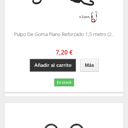
Pulpo De Goma Plano Reforzado 1,5 metro (2...
7,20 €
Añadir al carrito
Más
En stock