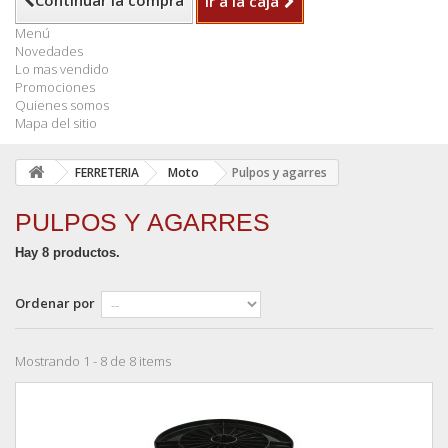
Continuar la compra
Ir a la caja
Menú
Novedades
Lo mas vendido
Promociones
Quienes somos
Mapa del sitio
FERRETERIA
Moto
Pulpos y agarres
PULPOS Y AGARRES
Hay 8 productos.
Ordenar por
Mostrando 1 - 8 de 8 items