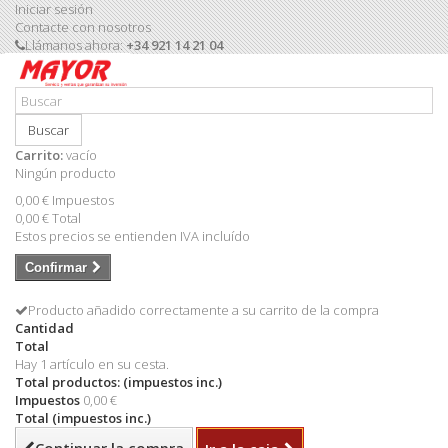
Iniciar sesión
Contacte con nosotros
Llámanos ahora:
+34 921 14 21 04
Buscar
Carrito:
vacío
Ningún producto
0,00 €
Impuestos
0,00 €
Total
Estos precios se entienden IVA incluído
Confirmar
Producto añadido correctamente a su carrito de la compra
Cantidad
Total
Hay 1 artículo en su cesta.
Total productos: (impuestos inc.)
Impuestos
0,00 €
Total (impuestos inc.)