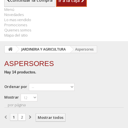
Continuar la compra
Ir a la caja
Menú
Novedades
Lo mas vendido
Promociones
Quienes somos
Mapa del sitio
JARDINERIA Y AGRICULTURA
Aspersores
ASPERSORES
Hay 14 productos.
Ordenar por
Mostrar
por página
1
2
Mostrar todos