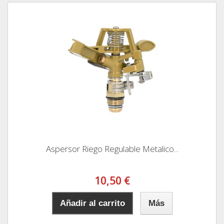
Aspersor Riego Regulable Metalico...
10,50 €
Añadir al carrito
Más