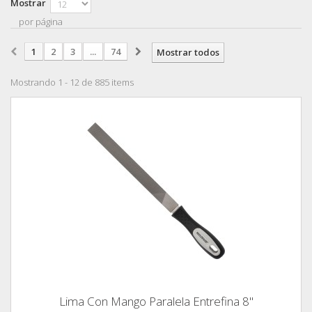
Mostrar
por página
1
2
3
...
74
Mostrar todos
Mostrando 1 - 12 de 885 items
Lima Con Mango Paralela Entrefina 8"