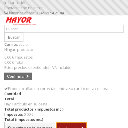
Iniciar sesión
Contacte con nosotros
Llámanos ahora:
+34 921 14 21 04
Buscar
Carrito:
vacío
Ningún producto
0,00 €
Impuestos
0,00 €
Total
Estos precios se entienden IVA incluído
Confirmar
Producto añadido correctamente a su carrito de la compra
Cantidad
Total
Hay 1 artículo en su cesta.
Total productos: (impuestos inc.)
Impuestos
0,00 €
Total (impuestos inc.)