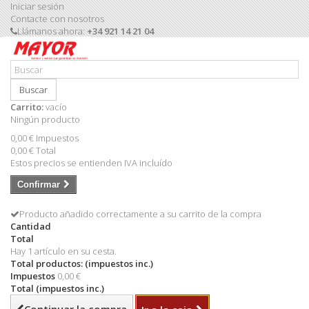
Iniciar sesión
Contacte con nosotros
Llámanos ahora:
+34 921 14 21 04
Buscar
Carrito:
vacío
Ningún producto
0,00 €
Impuestos
0,00 €
Total
Estos precios se entienden IVA incluído
Confirmar
Producto añadido correctamente a su carrito de la compra
Cantidad
Total
Hay 1 artículo en su cesta.
Total productos: (impuestos inc.)
Impuestos
0,00 €
Total (impuestos inc.)