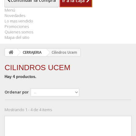
Continuar la compra
Ir a la caja
Menú
Novedades
Lo mas vendido
Promociones
Quienes somos
Mapa del sitio
CERRAJERIA
Cilindros Ucem
CILINDROS UCEM
Hay 4 productos.
Ordenar por
Mostrando 1 - 4 de 4 items