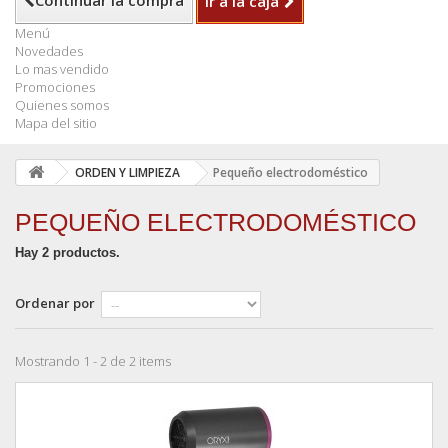
Continuar la compra
Ir a la caja
Menú
Novedades
Lo mas vendido
Promociones
Quienes somos
Mapa del sitio
ORDEN Y LIMPIEZA
Pequeño electrodoméstico
PEQUEÑO ELECTRODOMÉSTICO
Hay 2 productos.
Ordenar por
Mostrando 1 - 2 de 2 items