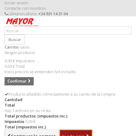
Iniciar sesión
Contacte con nosotros
Llámanos ahora:
+34 921 14 21 04
Buscar
Carrito:
vacío
Ningún producto
0,00 €
Impuestos
0,00 €
Total
Estos precios se entienden IVA incluído
Confirmar
Producto añadido correctamente a su carrito de la compra
Cantidad
Total
Hay 1 artículo en su cesta.
Total productos: (impuestos inc.)
Impuestos
0,00 €
Total (impuestos inc.)