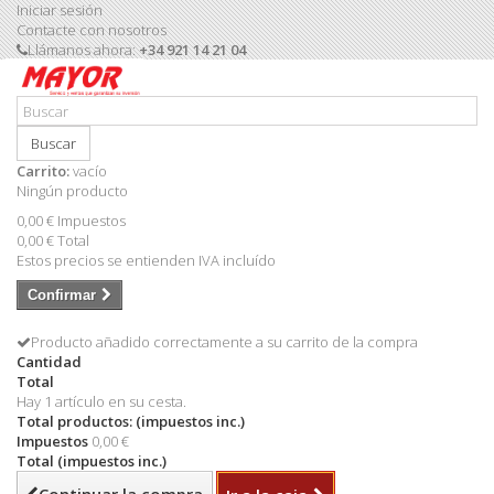
Iniciar sesión
Contacte con nosotros
Llámanos ahora:
+34 921 14 21 04
Buscar
Carrito:
vacío
Ningún producto
0,00 €
Impuestos
0,00 €
Total
Estos precios se entienden IVA incluído
Confirmar
Producto añadido correctamente a su carrito de la compra
Cantidad
Total
Hay 1 artículo en su cesta.
Total productos: (impuestos inc.)
Impuestos
0,00 €
Total (impuestos inc.)