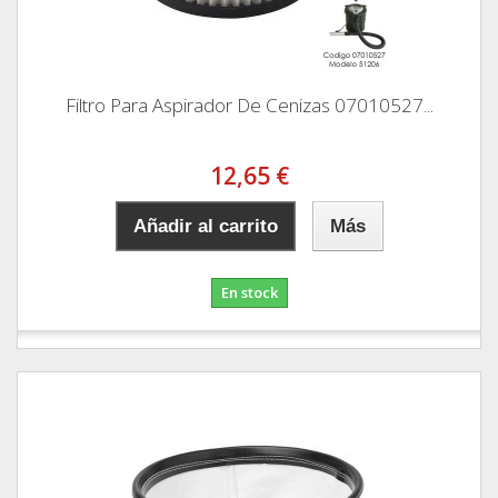
Filtro Para Aspirador De Cenizas 07010527...
12,65 €
Añadir al carrito
Más
En stock