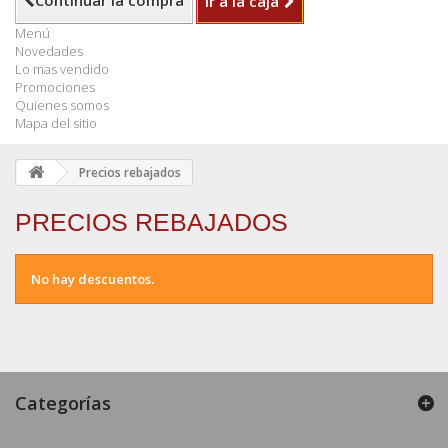
Continuar la compra
Ir a la caja
Menú
Novedades
Lo mas vendido
Promociones
Quienes somos
Mapa del sitio
Precios rebajados
PRECIOS REBAJADOS
No hay descuentos.
Categorías