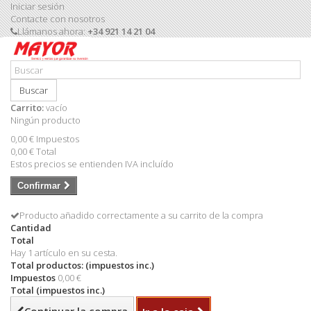
Iniciar sesión
Contacte con nosotros
Llámanos ahora:
+34 921 14 21 04
Buscar
Carrito:
vacío
Ningún producto
0,00 €
Impuestos
0,00 €
Total
Estos precios se entienden IVA incluído
Confirmar
Producto añadido correctamente a su carrito de la compra
Cantidad
Total
Hay 1 artículo en su cesta.
Total productos: (impuestos inc.)
Impuestos
0,00 €
Total (impuestos inc.)